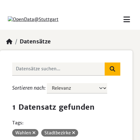
Skip to main content
Datensätze
Sortieren nach
1 Datensatz gefunden
Tags:
Wahlen
Stadtbezirke