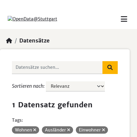
Skip to main content
Datensätze
Sortieren nach
1 Datensatz gefunden
Tags:
Wohnen
Ausländer
Einwohner