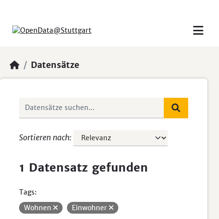
Skip to main content
Datensätze
Sortieren nach
1 Datensatz gefunden
Tags:
Wohnen
Einwohner