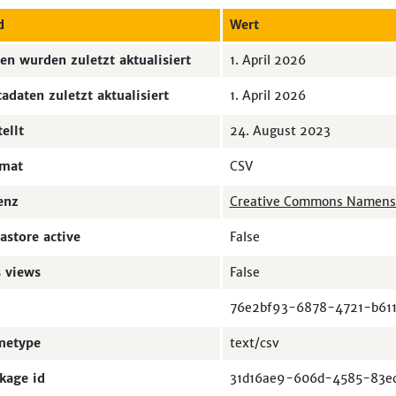
d
Wert
en wurden zuletzt aktualisiert
1. April 2026
adaten zuletzt aktualisiert
1. April 2026
tellt
24. August 2023
mat
CSV
enz
Creative Commons Namensne
astore active
False
 views
False
76e2bf93-6878-4721-b611
metype
text/csv
kage id
31d16ae9-606d-4585-83e