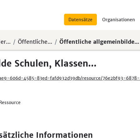
Datensätze
Organisationen
er...
Öffentliche...
Öffentliche allgemeinbilde...
de Schulen, Klassen...
d-fafd932d39db/resource/76e2bf93-6878-4721-b611-33132f85c652/download/oeffentliche_allgeme
 Ressource
sätzliche Informationen