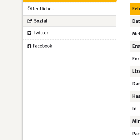
Öffentliche...
Fel
Sozial
Dat
Twitter
Met
Facebook
Ers
For
Liz
Dat
Has
Id
Mi
Pac