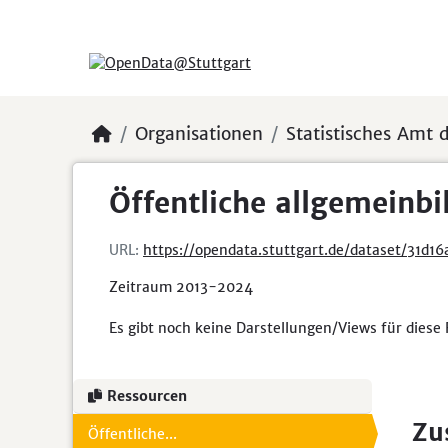
Skip to main content
Organisationen
Statistisches Amt d
Öffentliche allgemeinbil
URL:
https://opendata.stuttgart.de/dataset/31d16ae9-606d-4585-83e
Zeitraum 2013-2024
Es gibt noch keine Darstellungen/Views für diese
Ressourcen
Zu
Öffentliche...