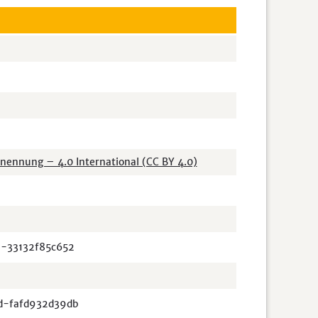
nnung – 4.0 International (CC BY 4.0)
-33132f85c652
d-fafd932d39db