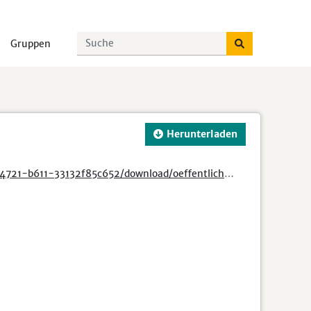
Gruppen
Herunterladen
inbilde_schulen_klassen_schueler_nach_stadtbezirken_seit_2013.csv