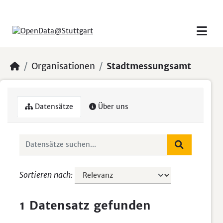
Skip to main content
Organisationen
Stadtmessungsamt
Datensätze
Über uns
Sortieren nach
1 Datensatz gefunden