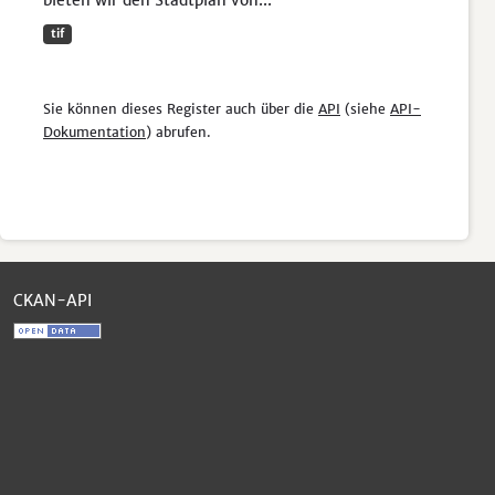
bieten wir den Stadtplan von...
tif
Sie können dieses Register auch über die
API
(siehe
API-
Dokumentation
) abrufen.
CKAN-API