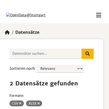
Skip to main content
Datensätze
Sortieren nach
2 Datensätze gefunden
Formate:
CSV
XLSX