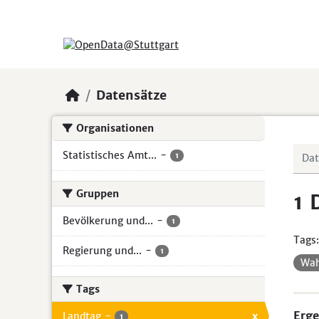
Skip to main content
Datensätze
Organisationen
Statistisches Amt...
-
1
Gruppen
1 
Bevölkerung und...
-
1
Tags:
Regierung und...
-
1
Wa
Tags
Erge
Landtag
-
x
1