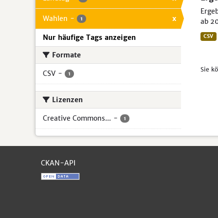
Ergeb
Wahlen
-
x
1
ab 20
Nur häufige Tags anzeigen
CSV
Formate
Sie k
CSV
-
1
Lizenzen
Creative Commons...
-
1
CKAN-API