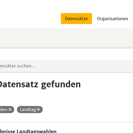
Datensätze
Organisationen
Datensatz gefunden
hlen
Landtag
bnisse Landtagswahlen