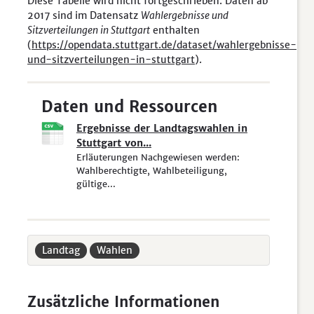
Diese Tabelle wird nicht fortgeschrieben. Daten ab
2017 sind im Datensatz
Wahlergebnisse und
Sitzverteilungen in Stuttgart
enthalten
(
https://opendata.stuttgart.de/dataset/wahlergebnisse-
und-sitzverteilungen-in-stuttgart
).
Daten und Ressourcen
Ergebnisse der Landtagswahlen in
Stuttgart von...
Erläuterungen Nachgewiesen werden:
Wahlberechtigte, Wahlbeteiligung,
gültige...
Landtag
Wahlen
Zusätzliche Informationen