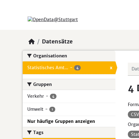
Skip to main content
Datensätze
Organisationen
Statistisches Amt...
-
x
4
Gruppen
4 
Verkehr
-
4
Form
Umwelt
-
1
CS
Nur häufige Gruppen anzeigen
Organ
Tags
Sta