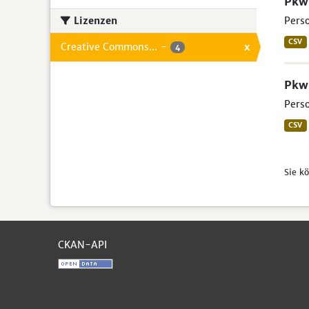
Pkw 
Lizenzen
Perso
CSV
Creative Commons...
-
x
4
Pkw 
Perso
CSV
Sie k
CKAN-API