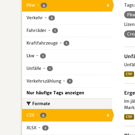
Pkw
-
x
Tags:
4
Pk
Verkehr
-
2
Lizen
Fahrräder
-
1
Cre
Kraftfahrzeuge
-
1
Lkw
-
Unfä
1
Unfäl
Unfälle
-
1
CSV
Verkehrszählung
-
1
Erge
Nur häufige Tags anzeigen
Im jä
Formate
Mark
CSV
-
x
4
CSV
XLSX
-
2