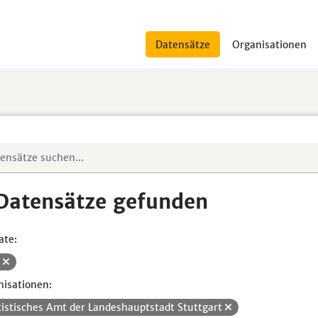
Datensätze
Organisationen
Datensätze gefunden
ate:
V
isationen:
tistisches Amt der Landeshauptstadt Stuttgart