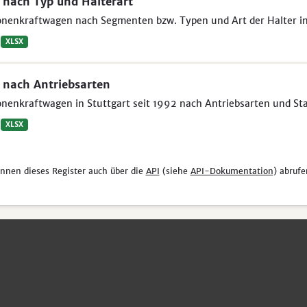
nach Typ und Halterart
nenkraftwagen nach Segmenten bzw. Typen und Art der Halter in 
XLSX
nach Antriebsarten
nenkraftwagen in Stuttgart seit 1992 nach Antriebsarten und St
XLSX
önnen dieses Register auch über die
API
(siehe
API-Dokumentation
) abrufe