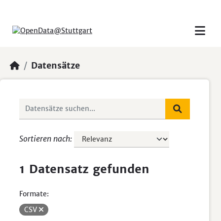
Skip to main content
Datensätze
Sortieren nach
1 Datensatz gefunden
Formate:
CSV