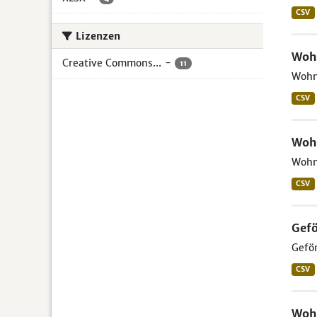
CSV
Lizenzen
Woh
Creative Commons...
-
11
Wohn
CSV
Woh
Wohng
CSV
Gef
Geför
CSV
Woh