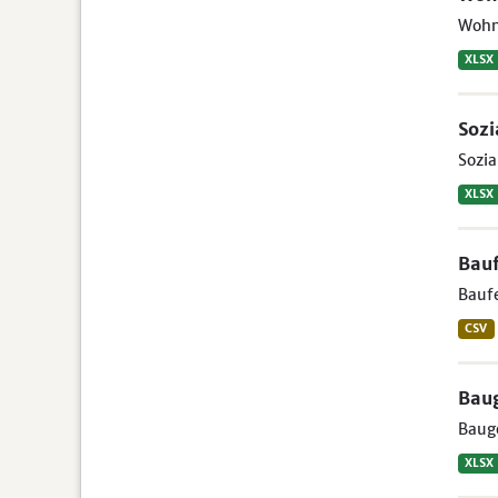
Wohn
XLSX
Soz
Sozia
XLSX
Bauf
Baufe
CSV
Bau
Bauge
XLSX