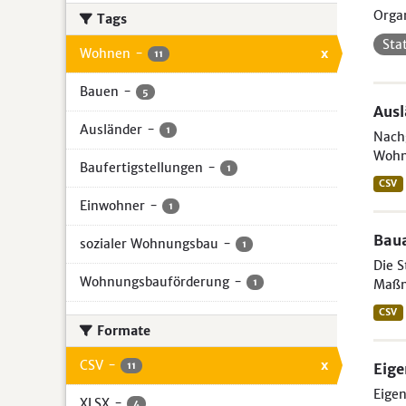
Organ
Tags
Sta
Wohnen
-
x
11
Bauen
-
5
Aus
Ausländer
-
1
Nachg
Wohn
Baufertigstellungen
-
1
CSV
Einwohner
-
1
Bau
sozialer Wohnungsbau
-
1
Die S
Wohnungsbauförderung
-
1
Maßn
CSV
Formate
CSV
-
x
11
Eig
Eigen
XLSX
-
4