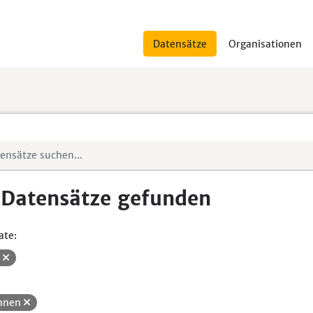
Datensätze
Organisationen
 Datensätze gefunden
ate:
V
hnen