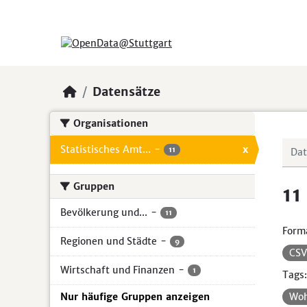
Skip to main content
Datensätze
Organisationen
Statistisches Amt...
-
x
11
Gruppen
11
Bevölkerung und...
-
11
Form
Regionen und Städte
-
9
CS
Wirtschaft und Finanzen
-
1
Tags:
Nur häufige Gruppen anzeigen
Wo