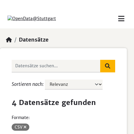
Skip to main content
Datensätze
Sortieren nach
4 Datensätze gefunden
Formate:
CSV