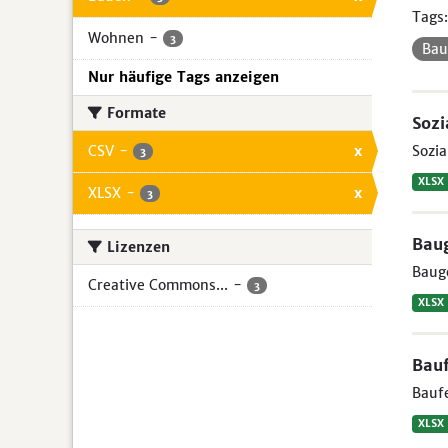
Tags:
Wohnen
-
3
Ba
Nur häufige Tags anzeigen
Formate
Soz
CSV
-
x
Sozia
3
XLSX
XLSX
-
x
3
Bau
Lizenzen
Bauge
Creative Commons...
-
3
XLSX
Bauf
Baufe
XLSX