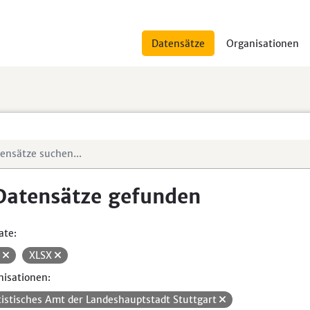
Datensätze
Organisationen
Datensätze gefunden
ate:
V
XLSX
isationen:
tistisches Amt der Landeshauptstadt Stuttgart