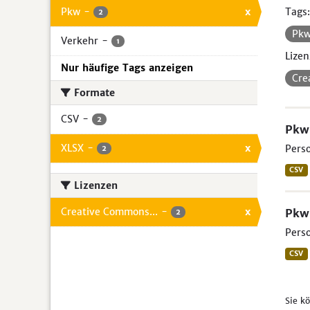
Pkw
-
x
Tags:
2
Pk
Verkehr
-
1
Lizen
Nur häufige Tags anzeigen
Cre
Formate
CSV
-
2
Pkw 
XLSX
-
x
Perso
2
CSV
Lizenzen
Creative Commons...
-
x
Pkw 
2
Perso
CSV
Sie k