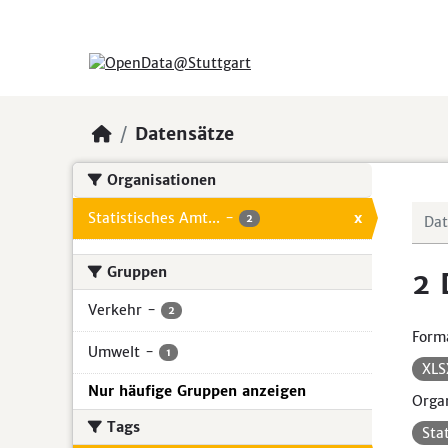
Skip to main content
Datensätze
Organisationen
Statistisches Amt...
-
x
2
Gruppen
2 
Verkehr
-
2
Form
Umwelt
-
1
XL
Nur häufige Gruppen anzeigen
Organ
Tags
Sta