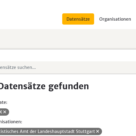
Datensätze
Organisationen
Datensätze gefunden
ate:
SX
isationen:
tistisches Amt der Landeshauptstadt Stuttgart