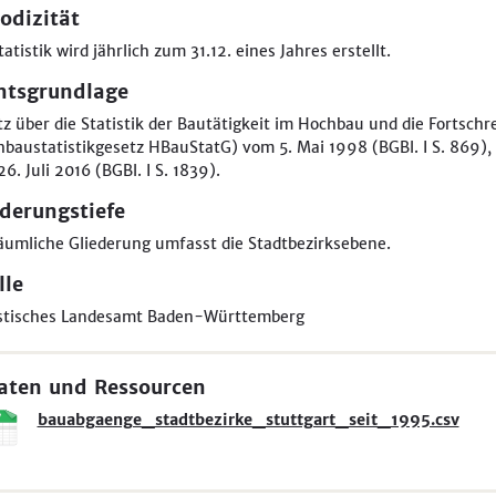
odizität
tatistik wird jährlich zum 31.12. eines Jahres erstellt.
htsgrundlage
z über die Statistik der Bautätigkeit im Hochbau und die Fortsc
baustatistikgesetz HBauStatG) vom 5. Mai 1998 (BGBl. I S. 869), 
6. Juli 2016 (BGBl. I S. 1839).
ederungstiefe
äumliche Gliederung umfasst die Stadtbezirksebene.
lle
istisches Landesamt Baden-Württemberg
aten und Ressourcen
bauabgaenge_stadtbezirke_stuttgart_seit_1995.csv