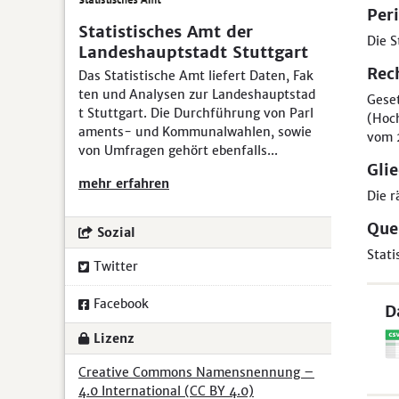
Peri
Statistisches Amt der
Die S
Landeshauptstadt Stuttgart
Rec
Das Statistische Amt liefert Daten, Fak
ten und Analysen zur Landeshauptstad
Geset
t Stuttgart. Die Durchführung von Parl
(Hoch
aments- und Kommunalwahlen, sowie
vom 2
von Umfragen gehört ebenfalls...
Gli
mehr erfahren
Die r
Que
Sozial
Stat
Twitter
Facebook
D
Lizenz
Creative Commons Namensnennung –
4.0 International (CC BY 4.0)