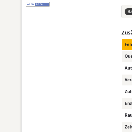
B
Zus
Fel
Que
Aut
Ver
Zul
Ers
Ra
Zei