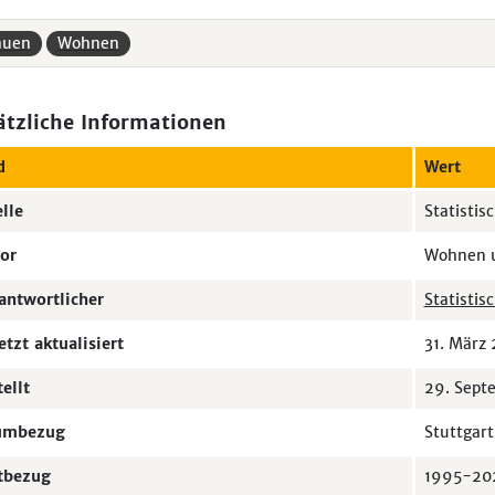
auen
Wohnen
ätzliche Informationen
d
Wert
lle
Statisti
or
Wohnen u
antwortlicher
Statistis
etzt aktualisiert
31. März
tellt
29. Sept
umbezug
Stuttgart
tbezug
1995-20