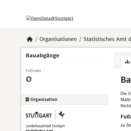
Skip to main content
Organisationen
Statistisches Amt d
Bauabgänge
Follower
0
Ba
Die S
Organisation
Maßn
Nich
Fuß
zu
Ba