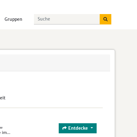
Gruppen
eit
.
Entdecke
im...