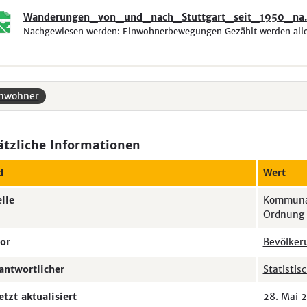
Wanderungen_von_und_nach_Stuttgart_seit_1950_na..
Nachgewiesen werden: Einwohnerbewegungen Gezählt werden alle 
inwohner
ätzliche Informationen
d
Wert
lle
Kommunal
Ordnung
or
Bevölker
antwortlicher
Statistis
etzt aktualisiert
28. Mai 