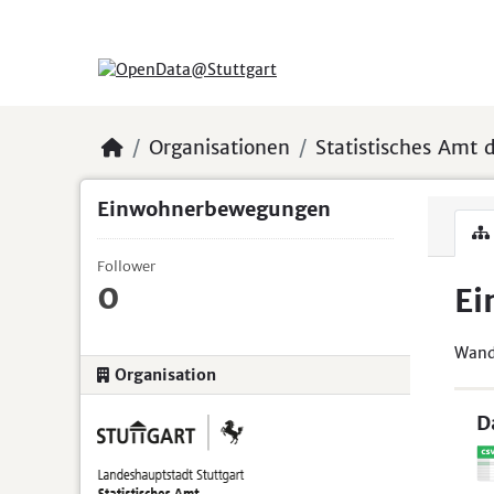
Skip to main content
Organisationen
Statistisches Amt d
Einwohnerbewegungen
Follower
0
Ei
Wande
Organisation
D