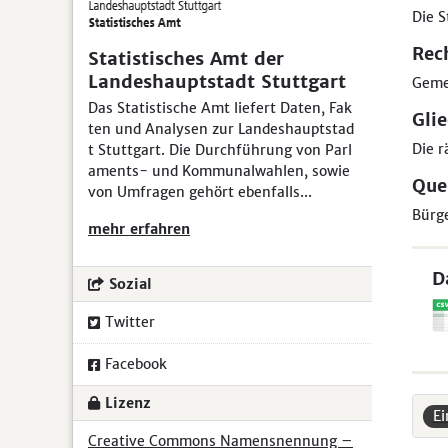
Die S
Rec
Statistisches Amt der
Landeshauptstadt Stuttgart
Geme
Das Statistische Amt liefert Daten, Fak
Gli
ten und Analysen zur Landeshauptstad
Die r
t Stuttgart. Die Durchführung von Parl
aments- und Kommunalwahlen, sowie
Que
von Umfragen gehört ebenfalls...
Bürg
mehr erfahren
D
Sozial
Twitter
Facebook
Lizenz
E
Creative Commons Namensnennung –