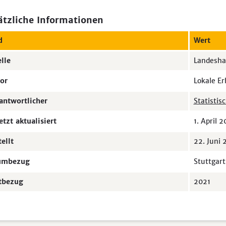
ätzliche Informationen
d
Wert
lle
Landeshau
or
Lokale E
antwortlicher
Statistis
etzt aktualisiert
1. April 
tellt
22. Juni
umbezug
Stuttgart
tbezug
2021