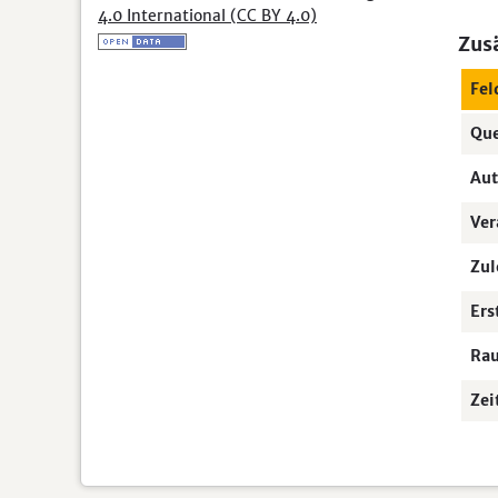
4.0 International (CC BY 4.0)
Zus
Fel
Que
Aut
Ver
Zul
Ers
Ra
Zei