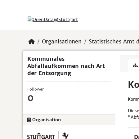
Skip to main content
Organisationen
Statistisches Amt d
Kommunales
Abfallaufkommen nach Art
der Entsorgung
Ko
Follower
0
Komm
Diese
"Abf
Organisation
D