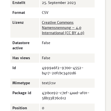
Erstellt
25. September 2023
Format
CSV
Lizenz
Creative Commons
Namensnennung – 4.0
International (CC BY 4.0)
Datastore
False
active
Has views
False
Id
4999a6f2-9700-4552-
b417-20fcbc3402d6
Mimetype
text/csv
Package id
431bce92-c7ef-4aad-af01-
58b33876c612
Position
0