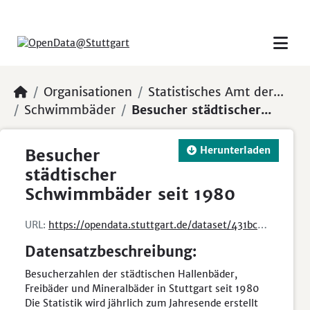
Skip to main content
Organisationen
Statistisches Amt der...
Schwimmbäder
Besucher städtischer...
Herunterladen
Besucher
städtischer
Schwimmbäder seit 1980
URL:
https://opendata.stuttgart.de/dataset/431bce92-c7ef-4aad-af01-58b33876c612/resource/4999a6f2-9700-4552-b417-20fcbc3402d6/download/schwimmbaeder.csv
Datensatzbeschreibung:
Besucherzahlen der städtischen Hallenbäder,
Freibäder und Mineralbäder in Stuttgart seit 1980
Die Statistik wird jährlich zum Jahresende erstellt