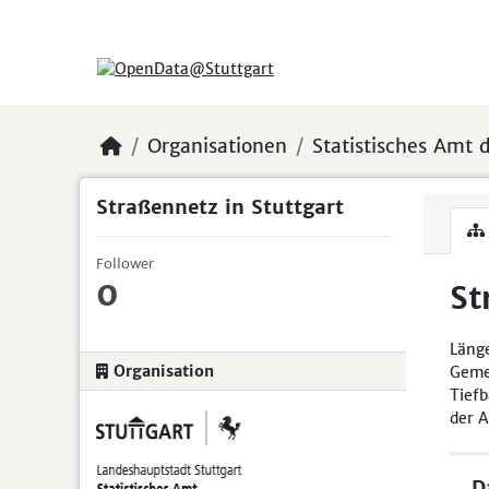
Skip to main content
Organisationen
Statistisches Amt d
Straßennetz in Stuttgart
Follower
0
St
Länge
Organisation
Gemei
Tiefb
der A
D