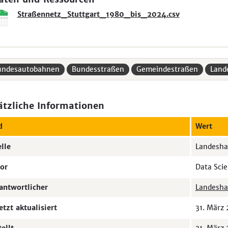
Straßennetz_Stuttgart_1980_bis_2024.csv
undesautobahnen
Bundesstraßen
Gemeindestraßen
Land
ätzliche Informationen
d
Wert
lle
Landesha
or
Data Scie
antwortlicher
Landeshau
etzt aktualisiert
31. März