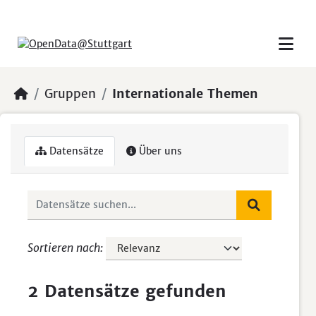
Skip to main content
Gruppen
Internationale Themen
Datensätze
Über uns
Sortieren nach
2 Datensätze gefunden