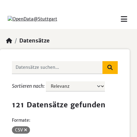
Skip to main content
Datensätze
Sortieren nach
121 Datensätze gefunden
Formate:
CSV