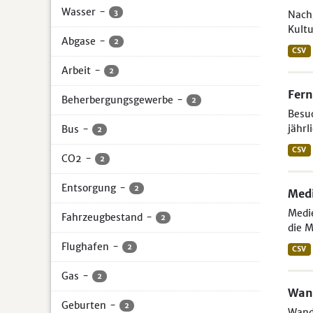
Wasser
-
3
Nach
Kultu
Abgase
-
2
CSV
Arbeit
-
2
Fer
Beherbergungsgewerbe
-
2
Besuc
jährl
Bus
-
2
CSV
CO2
-
2
Entsorgung
-
2
Medi
Medi
Fahrzeugbestand
-
2
die M
Flughafen
-
2
CSV
Gas
-
2
Wand
Geburten
-
2
Wande