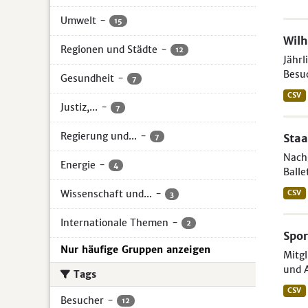
Umwelt
-
15
Wil
Regionen und Städte
-
12
Jährl
Besuc
Gesundheit
-
7
CSV
Justiz,...
-
7
Regierung und...
-
Staa
7
Nach
Energie
-
4
Balle
Wissenschaft und...
-
CSV
3
Internationale Themen
-
2
Spor
Nur häufige Gruppen anzeigen
Mitgl
und A
Tags
CSV
Besucher
-
12