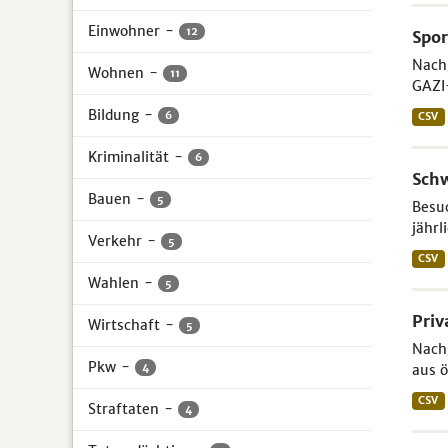
Einwohner
-
12
Spor
Nach
Wohnen
-
11
GAZI
Bildung
-
6
CSV
Kriminalität
-
6
Sch
Bauen
-
5
Besuc
jährl
Verkehr
-
5
CSV
Wahlen
-
5
Priv
Wirtschaft
-
5
Nachg
Pkw
-
4
aus ö
CSV
Straftaten
-
4