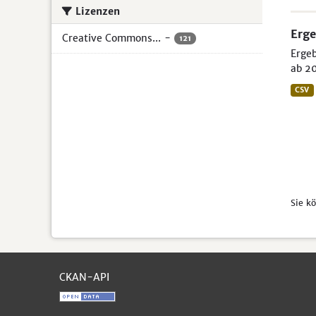
Lizenzen
Erge
Creative Commons...
-
121
Ergeb
ab 20
CSV
Sie k
CKAN-API