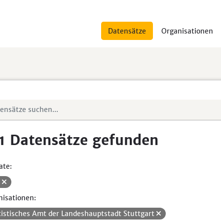
Datensätze
Organisationen
1 Datensätze gefunden
ate:
V
isationen:
tistisches Amt der Landeshauptstadt Stuttgart