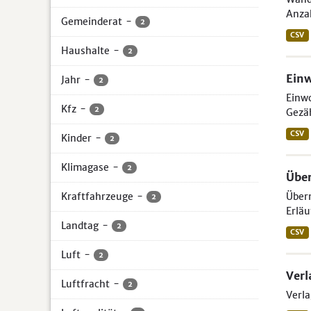
Anzah
Gemeinderat
-
2
CSV
Haushalte
-
2
Ein
Jahr
-
2
Einw
Kfz
-
2
Gezäh
CSV
Kinder
-
2
Klimagase
-
2
Über
Kraftfahrzeuge
-
Übern
2
Erläu
Landtag
-
2
CSV
Luft
-
2
Verl
Luftfracht
-
2
Verla