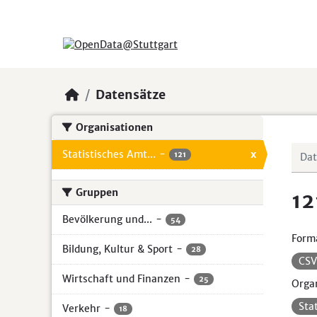
Skip to main content
Datensätze
Organisationen
Statistisches Amt...
-
x
121
Gruppen
12
Bevölkerung und...
-
54
Form
Bildung, Kultur & Sport
-
28
CS
Wirtschaft und Finanzen
-
25
Organ
Sta
Verkehr
-
18