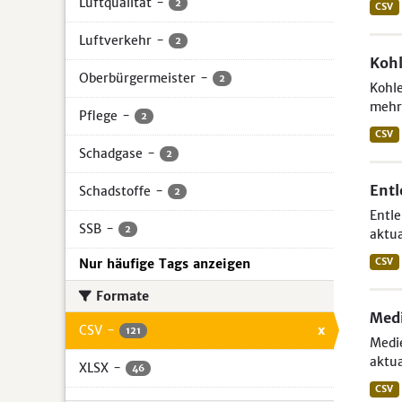
Luftqualität
-
2
CSV
Luftverkehr
-
2
Kohl
Oberbürgermeister
-
2
Kohle
mehr 
Pflege
-
2
CSV
Schadgase
-
2
Entl
Schadstoffe
-
2
Entle
SSB
-
2
aktua
Nur häufige Tags anzeigen
CSV
Formate
Medi
CSV
-
x
121
Medie
aktua
XLSX
-
46
CSV