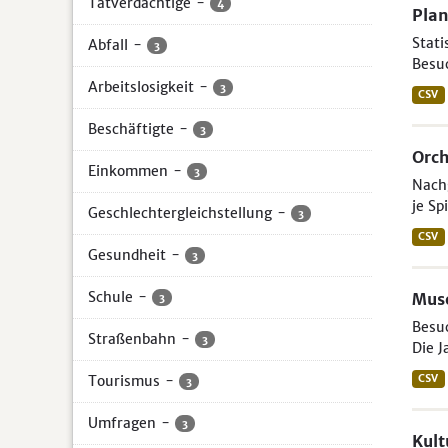
Tatverdächtige
-
4
Pla
Stati
Abfall
-
3
Besu
Arbeitslosigkeit
-
3
CSV
Beschäftigte
-
3
Orch
Einkommen
-
3
Nachg
je Sp
Geschlechtergleichstellung
-
3
CSV
Gesundheit
-
3
Schule
-
Mus
3
Besuc
Straßenbahn
-
3
Die J
Tourismus
-
CSV
3
Umfragen
-
3
Kul