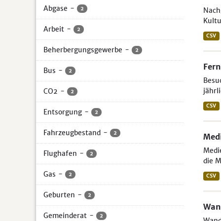
Abgase
-
2
Nach
Kultu
Arbeit
-
2
CSV
Beherbergungsgewerbe
-
2
Fer
Bus
-
2
Besuc
jährl
CO2
-
2
CSV
Entsorgung
-
2
Fahrzeugbestand
-
2
Medi
Medi
Flughafen
-
2
die M
Gas
-
2
CSV
Geburten
-
2
Wand
Gemeinderat
-
2
Wande