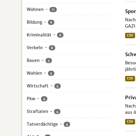
Wohnen
-
11
Spor
Nach
Bildung
-
6
GAZI
Kriminalität
-
6
CSV
Verkehr
-
6
Sch
Bauen
-
5
Besuc
jährl
Wahlen
-
5
CSV
Wirtschaft
-
5
Priv
Pkw
-
4
Nachg
Straftaten
-
4
aus ö
CSV
Tatverdächtige
-
4