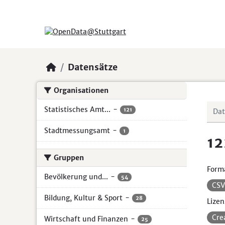
Skip to main content
Datensätze
Organisationen
Statistisches Amt...
-
121
Stadtmessungsamt
-
1
12
Gruppen
Form
Bevölkerung und...
-
54
CS
Bildung, Kultur & Sport
-
28
Lizen
Cre
Wirtschaft und Finanzen
-
25