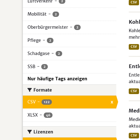
Luftverkehr
-
2
CSV
Mobilität
-
2
Kohl
Oberbürgermeister
-
2
Kohle
mehr 
Pflege
-
2
CSV
Schadgase
-
2
Entl
SSB
-
2
Entle
Nur häufige Tags anzeigen
aktua
Formate
CSV
CSV
-
x
122
Medi
XLSX
-
46
Medie
aktua
Lizenzen
CSV