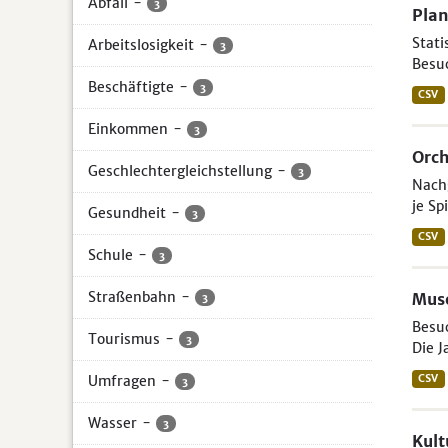
Abfall
-
3
Pla
Stati
Arbeitslosigkeit
-
3
Besu
Beschäftigte
-
3
CSV
Einkommen
-
3
Orch
Geschlechtergleichstellung
-
3
Nachg
je Sp
Gesundheit
-
3
CSV
Schule
-
3
Straßenbahn
-
Mus
3
Besuc
Tourismus
-
3
Die J
Umfragen
-
CSV
3
Wasser
-
3
Kul