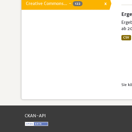
Creative Commons...
-
x
122
Erge
Ergeb
ab 20
CSV
Sie k
CKAN-API