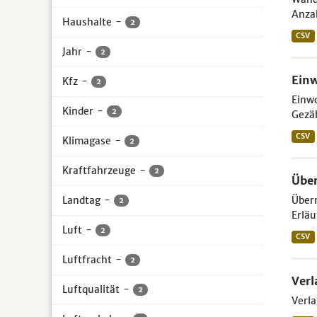
Anzah
Haushalte
-
2
CSV
Jahr
-
2
Ein
Kfz
-
2
Einw
Kinder
-
2
Gezäh
CSV
Klimagase
-
2
Kraftfahrzeuge
-
2
Über
Landtag
-
Übern
2
Erläu
Luft
-
2
CSV
Luftfracht
-
2
Verl
Luftqualität
-
2
Verla