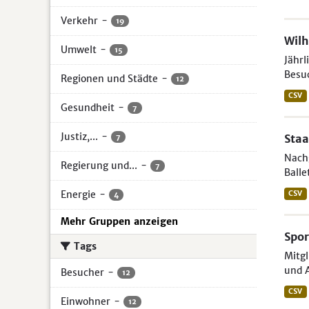
Verkehr
-
19
Wil
Umwelt
-
15
Jährl
Besuc
Regionen und Städte
-
12
CSV
Gesundheit
-
7
Justiz,...
-
Staa
7
Nach
Regierung und...
-
7
Balle
Energie
-
CSV
4
Mehr Gruppen anzeigen
Spor
Tags
Mitgl
und A
Besucher
-
12
CSV
Einwohner
-
12