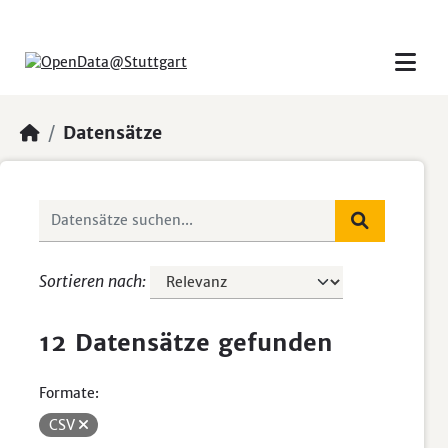
Skip to main content
Datensätze
Sortieren nach
12 Datensätze gefunden
Formate:
CSV