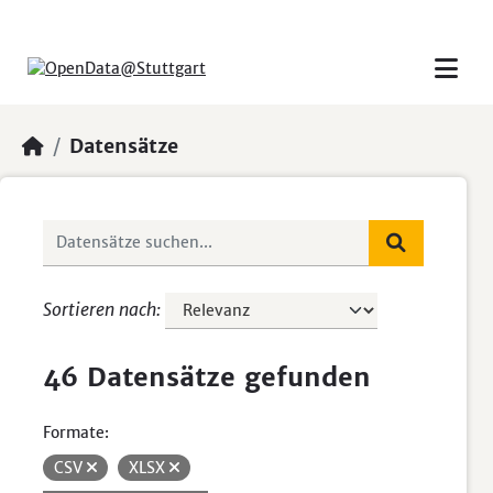
Skip to main content
Datensätze
Sortieren nach
46 Datensätze gefunden
Formate:
CSV
XLSX