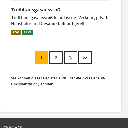
Treibhausgasausstoß
Treibhausgasausstoß in Industrie, Verkehr, private
Haushalte und Gesamtstadt aufgeteilt
CSV
XLSX
1
2
3
»
Sie können dieses Register auch über die
API
(siehe
API-
Dokumentation
) abrufen.
CKAN-API