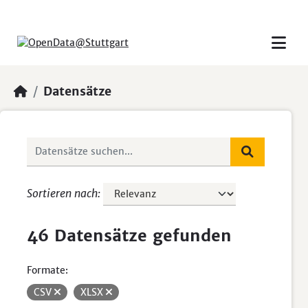
Skip to main content
Datensätze
Sortieren nach
46 Datensätze gefunden
Formate:
CSV
XLSX