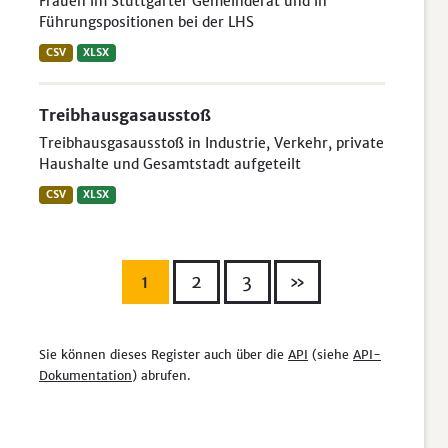
Frauen im Stuttgarter Gemeinderat und in
Führungspositionen bei der LHS
CSV
XLSX
Treibhausgasausstoß
Treibhausgasausstoß in Industrie, Verkehr, private
Haushalte und Gesamtstadt aufgeteilt
CSV
XLSX
1
2
3
»
Sie können dieses Register auch über die
API
(siehe
API-
Dokumentation
) abrufen.