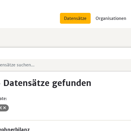
Datensätze
Organisationen
 Datensätze gefunden
ate:
SX
wohnerbilanz