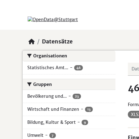
Skip to main content
Datensätze
Organisationen
Statistisches Amt...
-
46
Gruppen
46
Bevölkerung und...
-
23
Form
Wirtschaft und Finanzen
-
13
XL
Bildung, Kultur & Sport
-
9
Umwelt
-
7
Ein