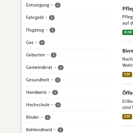
Entsorgung
-
1
Pfle
Pfleg
Fahrgeld
-
1
auf d
Flugzeug
-
1
XLSX
Gas
-
1
Binn
Geburten
-
1
Nachg
Wohn
Gemeinderat
-
1
CSV
Gesundheit
-
1
Handwerk
-
Öffe
1
Erläu
Hochschule
-
1
sind 
Kinder
-
CSV
1
Kohlendioxid
-
1