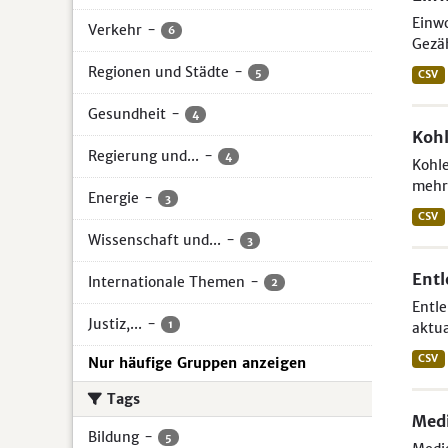
Einw
Verkehr
-
6
Gezäh
Regionen und Städte
-
5
CSV
Gesundheit
-
4
Kohl
Regierung und...
-
4
Kohle
mehr 
Energie
-
3
CSV
Wissenschaft und...
-
3
Entl
Internationale Themen
-
2
Entle
Justiz,...
-
1
aktua
CSV
Nur häufige Gruppen anzeigen
Tags
Medi
Bildung
-
5