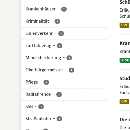
Schü
Krankenhäuser
-
1
Erläu
Schul
Kriminalität
-
1
CSV
Linienverkehr
-
1
Kran
Luftfahrzeug
-
1
Krank
Mindestsicherung
-
1
XLSX
Oberbürgermeister
-
1
Stud
Pflege
-
1
Erlä
Forsc
Radfahrende
-
1
CSV
SSB
-
1
Straßenbahn
-
Die 
1
Die 1