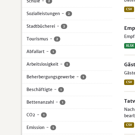
Daten
Schule
-
2
CSV
Sozialleistungen
-
2
Stadtbücherei
-
2
Empf
Empfä
Tourismus
-
2
XLSX
Abfallart
-
1
Arbeitslosigkeit
-
Gäst
1
Gäste
Beherbergungsgewerbe
-
1
CSV
Beschäftigte
-
1
Tatv
Bettenanzahl
-
1
Nachg
CO2
-
1
bearb
CSV
Emission
-
1