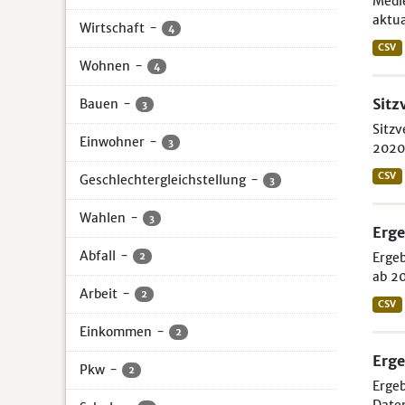
Medie
aktua
Wirtschaft
-
4
CSV
Wohnen
-
4
Sitz
Bauen
-
3
Sitzv
Einwohner
-
3
2020 
CSV
Geschlechtergleichstellung
-
3
Wahlen
-
3
Erge
Abfall
-
Ergeb
2
ab 20
Arbeit
-
2
CSV
Einkommen
-
2
Erge
Pkw
-
2
Ergeb