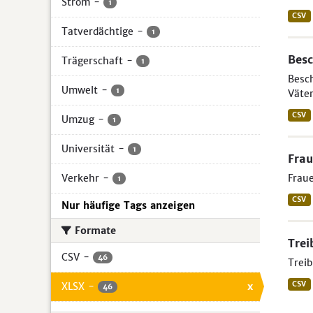
Strom
-
1
CSV
Tatverdächtige
-
1
Besc
Trägerschaft
-
1
Besch
Umwelt
-
1
Väter
CSV
Umzug
-
1
Universität
-
1
Frau
Verkehr
-
Fraue
1
CSV
Nur häufige Tags anzeigen
Formate
Trei
CSV
-
46
Treib
CSV
XLSX
-
x
46