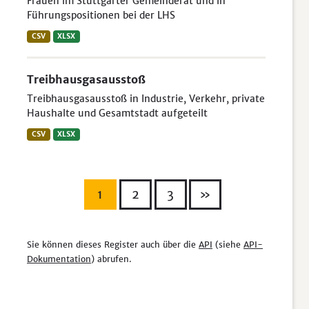
Frauen im Stuttgarter Gemeinderat und in
Führungspositionen bei der LHS
CSV
XLSX
Treibhausgasausstoß
Treibhausgasausstoß in Industrie, Verkehr, private
Haushalte und Gesamtstadt aufgeteilt
CSV
XLSX
1
2
3
»
Sie können dieses Register auch über die
API
(siehe
API-
Dokumentation
) abrufen.