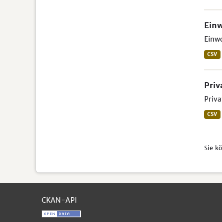
Einw
Einwo
CSV
Priv
Priva
CSV
Sie k
CKAN-API