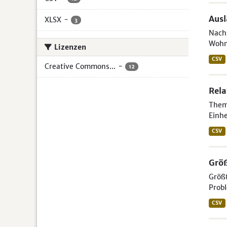
Aus
XLSX
-
3
Nachg
Wohn
Lizenzen
CSV
Creative Commons...
-
12
Rela
Theme
Einhe
CSV
Größ
Größt
Probl
CSV