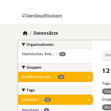
Skip to main content
Datensätze
Organisationen
Statistisches Amt...
-
12
Gruppen
12
Bevölkerung und...
-
x
12
Tags:
Tags
Ein
Grup
Einwohner
-
x
12
Bev
Haushalte
-
2