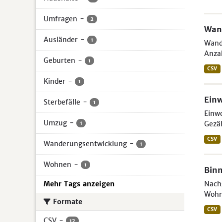
Umfragen
-
2
Wand
Ausländer
-
1
Wande
Anzah
Geburten
-
1
CSV
Kinder
-
1
Ein
Sterbefälle
-
1
Einw
Umzug
-
Gezäh
1
CSV
Wanderungsentwicklung
-
1
Wohnen
-
1
Binn
Mehr Tags anzeigen
Nachg
Wohn
Formate
CSV
CSV
-
12