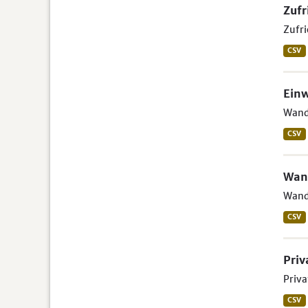
Zufr
Zufri
CSV
Ein
Wande
CSV
Wan
Wande
CSV
Priv
Priva
CSV