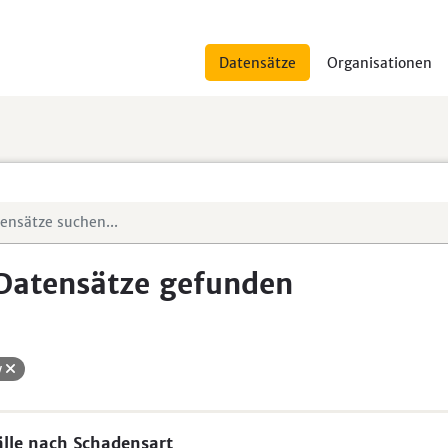
Datensätze
Organisationen
Datensätze gefunden
w
lle nach Schadensart