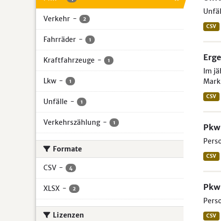
Unfäl
Verkehr
-
2
CSV
Fahrräder
-
1
Erge
Kraftfahrzeuge
-
1
Im jä
Lkw
-
Mark
1
CSV
Unfälle
-
1
Verkehrszählung
-
1
Pkw 
Perso
Formate
CSV
CSV
-
4
Pkw 
XLSX
-
2
Perso
Lizenzen
CSV