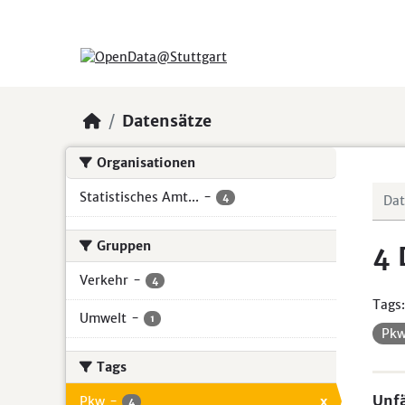
Skip to main content
Datensätze
Organisationen
Statistisches Amt...
-
4
Gruppen
4 
Verkehr
-
4
Tags:
Umwelt
-
1
Pk
Tags
Unfä
Pkw
-
x
4