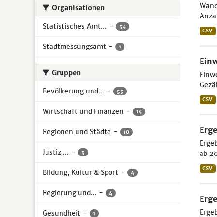
Wande
Organisationen
Anzah
Statistisches Amt...
-
54
CSV
Stadtmessungsamt
-
1
Ein
Gruppen
Einw
Gezäh
Bevölkerung und...
-
55
CSV
Wirtschaft und Finanzen
-
14
Erge
Regionen und Städte
-
10
Ergeb
Justiz,...
-
5
ab 20
CSV
Bildung, Kultur & Sport
-
4
Regierung und...
-
4
Erge
Ergeb
Gesundheit
-
1