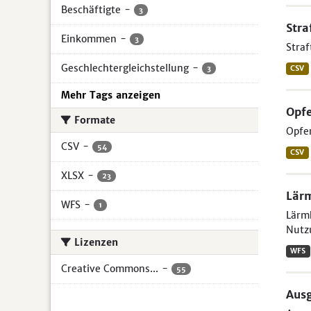
Beschäftigte
-
3
Stra
Einkommen
-
3
Straf
Geschlechtergleichstellung
-
3
CSV
Mehr Tags anzeigen
Opfe
Formate
Opfer
CSV
-
54
CSV
XLSX
-
23
Lärm
WFS
-
1
Lärm
Nutz
Lizenzen
WFS
Creative Commons...
-
55
Ausg