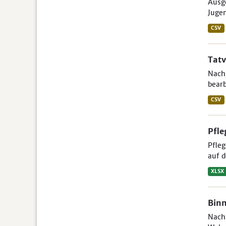
Ausge
Jugen
CSV
Tatv
Nachg
bearb
CSV
Pfle
Pfleg
auf d
XLSX
Binn
Nachg