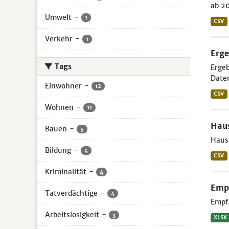
ab 20
Umwelt
-
1
CSV
Verkehr
-
1
Erge
Tags
Ergeb
Daten
Einwohner
-
12
CSV
Wohnen
-
11
Hau
Bauen
-
5
Haus
Bildung
-
4
CSV
Kriminalität
-
4
Empf
Tatverdächtige
-
4
Empfä
Arbeitslosigkeit
-
3
XLSX