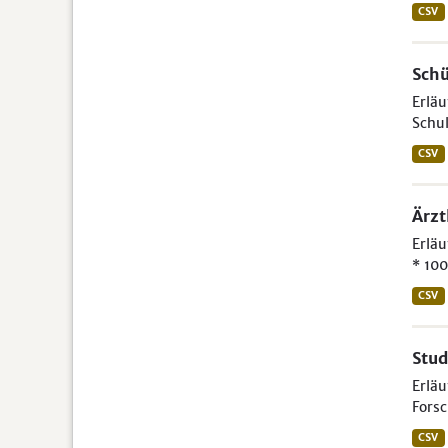
CSV
Schü
Erläu
Schul
CSV
Ärzt
Erläu
* 100
CSV
Stud
Erlä
Forsc
CSV