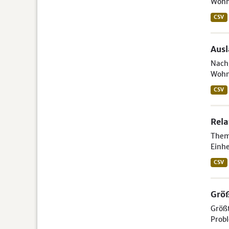
Wohn
CSV
Aus
Nachg
Wohn
CSV
Rela
Theme
Einhe
CSV
Größ
Größt
Probl